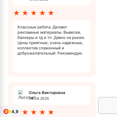
★
★
★
★
★
Классные ребята. Делают
рекламные материалы. Вывески,
баннеры и тд и тп. Давно на рынке.
Цены приятные, очень надежные,
коллектив слаженный и
доброжелательный. Рекомендую.
Ольга Викторовна
04.04.2025
★
★
★
★
★
4,9