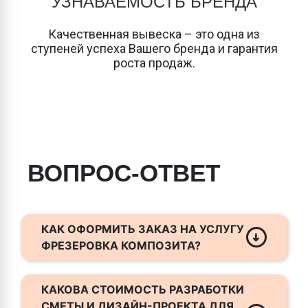
УЗНАВАЕМОСТЬ БРЕНДА
Качественная вывеска – это одна из
ступеней успеха Вашего бренда и гарантия
роста продаж.
ВОПРОС-ОТВЕТ
КАК ОФОРМИТЬ ЗАКАЗ НА УСЛУГУ
ФРЕЗЕРОВКА КОМПОЗИТА?
Вы можете оформить заказ через сайт, по
телефону или с помощью email. Мы
КАКОВА СТОИМОСТЬ РАЗРАБОТКИ
работаем с юридическими и физическими
СМЕТЫ И ДИЗАЙН-ПРОЕКТА ДЛЯ