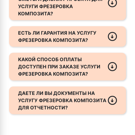
лицами.
УСЛУГИ ФРЕЗЕРОВКА
КОМПОЗИТА?
Мы предоставляем бесплатные услуги по
расчету сметы и созданию дизайн-
ЕСТЬ ЛИ ГАРАНТИЯ НА УСЛУГУ
проекта в день обращения.
ФРЕЗЕРОВКА КОМПОЗИТА?
Согласно договору, гарантийный срок на
выполненные работы составляет 12
КАКОЙ СПОСОБ ОПЛАТЫ
(двенадцать) месяцев при условии
ДОСТУПЕН ПРИ ЗАКАЗЕ УСЛУГИ
проведения монтажных работ силами
ФРЕЗЕРОВКА КОМПОЗИТА?
исполнителя.
Мы принимаем наличные, банковские
карты (Visa, Mastercard, МИР),
ДАЕТЕ ЛИ ВЫ ДОКУМЕНТЫ НА
безналичный расчет для юрлиц, а также
УСЛУГУ ФРЕЗЕРОВКА КОМПОЗИТА
переводы через СБП.
ДЛЯ ОТЧЕТНОСТИ?
Да, предоставляем все необходимые чеки,
накладные и сертификаты. Укажите это
при оформлении заказа.