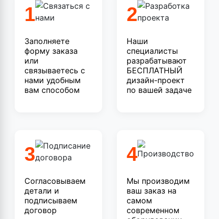
1
2
Заполняете
Наши
форму заказа
специалисты
или
разрабатывают
связываетесь с
БЕСПЛАТНЫЙ
нами удобным
дизайн-проект
вам способом
по вашей задаче
3
4
Согласовываем
Мы производим
детали и
ваш заказ на
подписываем
самом
договор
современном