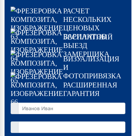
РАСЧЕТ
НЕСКОЛЬКИХ
ЦЕНОВЫХ
ВАРИАНТОВ
БЕСПЛАТНЫЙ
ВЫЕЗД
ЗАМЕРЩИКА
ВИЗУАЛИЗАЦИЯ
И
ФОТОПРИВЯЗКА
РАСШИРЕННАЯ
ГАРАНТИЯ