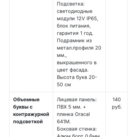
Подсветка:
светодиодные
модули 12V IP65,
блок питания,
гарантия 1 год.
Подрамник из
метал.профиля 20
мм.,
выкрашенного в
цвет фасада.
Высота букв 20-
50 см
Объемные
Лицевая панель:
140
буквы с
ПВХ 5 мм. +
руб.
контражурной
пленка Oracal
подсветкой
641М.
Боковая стенка:
Алюм борт 0,6мм,