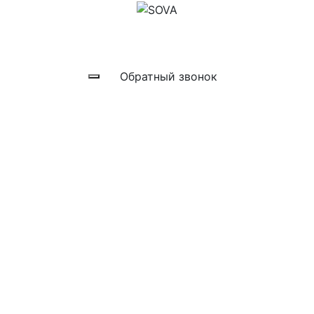
info@sovarpk.ru
+7 (499) 347-28-22
Обратный звонок
ОБЪЕМНЫЕ
СВЕТОВЫЕ
БУКВЫ
Цена: от