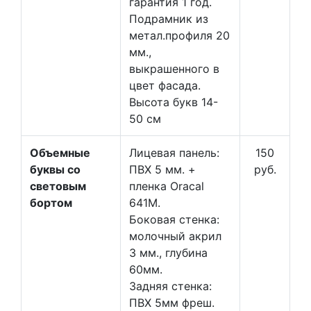
гарантия 1 год.
Подрамник из
метал.профиля 20
мм.,
выкрашенного в
цвет фасада.
Высота букв 14-
50 см
Объемные
Лицевая панель:
150
буквы со
ПВХ 5 мм. +
руб.
световым
пленка Oracal
бортом
641М.
Боковая стенка:
молочный акрил
3 мм., глубина
60мм.
Задняя стенка:
ПВХ 5мм фреш.