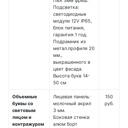
ПВХ 5мм фреш.
Подсветка:
светодиодные
модули 12V IP65,
блок питания,
гарантия 1 год.
Подрамник из
метал.профиля 20
мм.,
выкрашенного в
цвет фасада.
Высота букв 14-
50 см
Объемные
Лицевая панель:
150
буквы со
молочный акрил
руб.
световым
3 мм.
лицом и
Боковая стенка:
контражуром
алюм борт