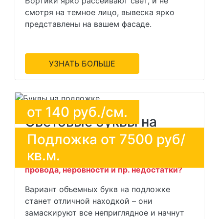
Бортики ярко рассеивают свет, и не
смотря на темное лицо, вывеска ярко
представлены на вашем фасаде.
УЗНАТЬ БОЛЬШЕ
от
140
руб./см.
Световые буквы на
подложке
Подложка от 7500 руб/
кв.м.
Планируете спрятать дефекты здания,
провода, неровности и пр. недостатки?
Вариант объемных букв на подложке
станет отличной находкой – они
замаскируют все неприглядное и начнут